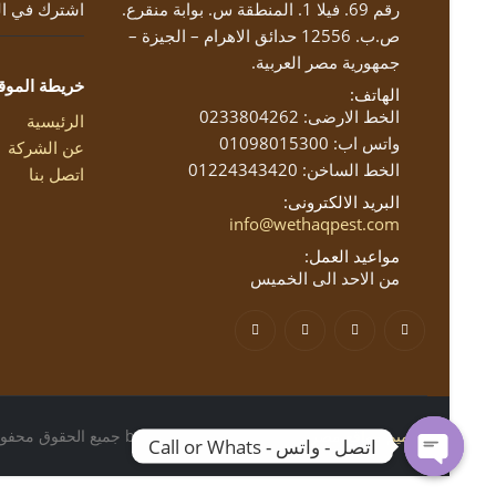
رقم 69. فيلا 1. المنطقة س. بوابة منقرع.
اشترك في الن
ص.ب. 12556 حدائق الاهرام – الجيزة –
جمهورية مصر العربية.
خريطة الموق
الهاتف:
الخط الارضى: 0233804262
الرئيسية
واتس اب: 01098015300
عن الشركة
الخط الساخن: 01224343420
اتصل بنا
البريد الالكترونى:
info@wethaqpest.com
مواعيد العمل:
من الاحد الى الخميس
تصميم مواقع مصر
by webegypt.net © 2021 جميع الحقوق محفوظة
اتصل - واتس - Call or Whats
Open chaty